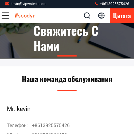
kevin@vipwstech.com
+8613925575426
Цитата
Свяжитесь С
Нами
Наша команда обслуживания
Mr. kevin
Телефон:
+8613925575426