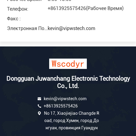
+8613925575426(Рабочее Время)
Телефон:
Факс :
Электронная Почта :
kevin@vipwstech.com
Dongguan Juwanchang Electronic Technology
Co., Ltd.
kevin@vipwstech.com
+8613925575426
No 17, Xiaojiejiao Changde R
oad, город Хумен, город До
нгуан, провинция Гуандун