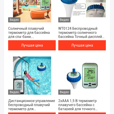
Видео
Видео
Солнечный плавучий
WT0124 Беспроводный
термометр для бассейна
термометр солнечного
для спа-бани,
бассейна Точный дисплей
аквариумного водоема,
температуры для открытых
рыбного водоема
бассейнов
Лучшая цена
Лучшая цена
Видео
Видео
Дистанционное управление
2xAAA 1,5 В термометр
беспроводный плавучий
плавучего бассейна с
термометр для
батареей для точного
многофункциональных
чтения температуры