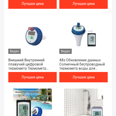
бассейнов СПА и рыбных
Лучшая цена
Лучшая цена
прудов
Видео
Видео
Внешний Внутренний
48s Обновление данных
плавучий цифровой
Солнечный беспроводный
термометр Термометр
термометр воды для
ванны с календарем и
внутренних и наружных
водонепроницаемым
бассейнов
Лучшая цена
Лучшая цена
дизайном