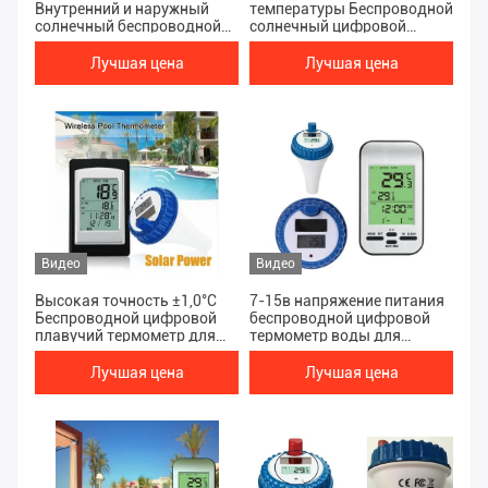
Внутренний и наружный
температуры Беспроводной
солнечный беспроводной
солнечный цифровой
цифровой пруд или
термометр бассейна в
плавучий бассейн
красном и серебряном
Лучшая цена
Лучшая цена
термометр
цветах
Видео
Видео
Высокая точность ±1,0°C
7-15в напряжение питания
Беспроводной цифровой
беспроводной цифровой
плавучий термометр для
термометр воды для
бассейна и аквариума
температуры бассейна
Лучшая цена
Лучшая цена