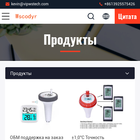
kevin@vipwstech.com
+8613925575426
Цитата
Продукты
Продукты
ОБМ поддержка на заказ
±1,0°C Точность