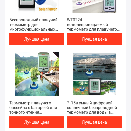
Беспроводный плавучий
WT0224
термометр для
водонепроницаемый
многофункциональных
термометр для плавучего
бассейнов СПА и рыбных
бассейна с солнечной
прудов синий и белый
энергией и диапазоном
Лучшая цена
Лучшая цена
температуры 0-60 ° C
Термометр плавучего
7-15в умный цифровой
бассейна с батареей для
солнечный беспроводной
точного чтения
термометр для воды в
температуры
помещениях и на улице с
настройкой
Лучшая цена
Лучшая цена