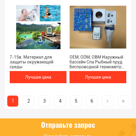
7-15в. Материал для
OEM, ODM, OBM Наружный
защиты окружающей
бассейн Спа Рыбный пруд
среды
Беспроводной термометр
воды Точный цифровой
дисплей
Лучшая цена
Лучшая цена
1
2
3
4
5
6
Отправьте запрос