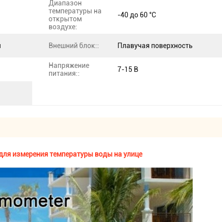
Диапазон
температуры на
-40 до 60 °C
открытом
воздухе:
я
Внешний блок::
Плавучая поверхность
Напряжение
7-15 В
питания::
для измерения температуры воды на улице