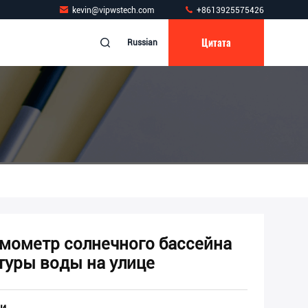
kevin@vipwstech.com
+8613925575426
Цитата
Russian
мометр солнечного бассейна
туры воды на улице
и