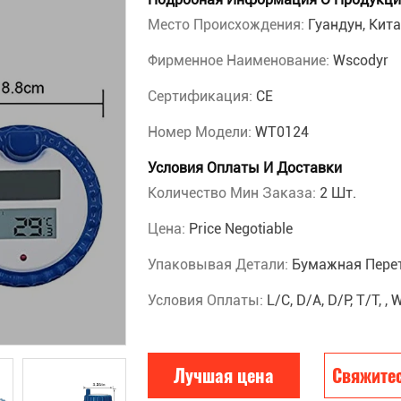
Место Происхождения:
Гуандун, Кит
Фирменное Наименование:
Wscodyr
Сертификация:
CE
Номер Модели:
WT0124
Условия Оплаты И Доставки
Количество Мин Заказа:
2 Шт.
Цена:
Price Negotiable
Упаковывая Детали:
Бумажная Пере
Условия Оплаты:
L/C, D/A, D/P, T/T, 
Лучшая цена
Свяжитес