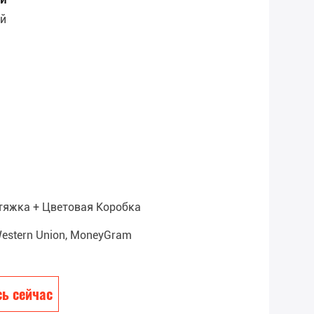
ай
тяжка + Цветовая Коробка
, Western Union, MoneyGram
ь сейчас