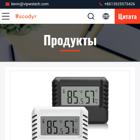
kevin@vipwstech.com
+8613925575426
Цитата
Продукты