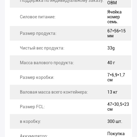
Поддержка по индивидуальному заказу:
OBM
Ячейка
Силовое питание:
номер
семь.
67*56*15
Размер продукта:
мм
Чистый вес продукта:
33g
Масса валового продукта:
40 г
7*6,9*1,7
Размер коробки:
см
Валовая масса всего контейнера:
13 кг
47*30,5*23
Размер FCL:
см
в коробку:
300 шт.
Покупка
Аккумулятор: