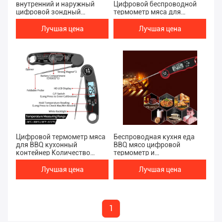
внутренний и наружный
Цифровой беспроводной
цифровой зондный
термометр мяса для
термометр BBQ для
приготовления блюд на
безопасного приготовления
барбекю Точность ±1.8°F
Лучшая цена
Лучшая цена
мяса
Цифровой термометр мяса
Беспроводная кухня еда
для BBQ кухонный
BBQ мясо цифровой
контейнер Количество
термометр и
200/168 штук Кухонный
водонепроницаемый для
продукт
мастерства в
Лучшая цена
Лучшая цена
приготовлении пищи
1